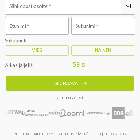
Sähköpostiosoite
*
Etunimi
*
Sukunimi
*
Sukupuoli
MIES
NAINEN
59 s
Aikaa jäljellä
SEURAAVA
YHTEISTYÖSSÄ
REILUTKILPAILUT.COM
|
PALVELUN KÄYTTÖEHDOT
|
TIETOSUOJA